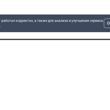
т работал корректно, а также для анализа и улучшения сервиса.
О
ь
Для заявок
Компания
Рас
info@dn.ru
О компании
 дом
+7 (495) 504-37-40
Блог
Вопросы по работе
Контакты
сайта
Об отсрочке
Полит
Политика обработки
Производители
персональных данных
Мы 
Гарантия
Пользовательское
Сертификаты
соглашение
Доставка
Документы