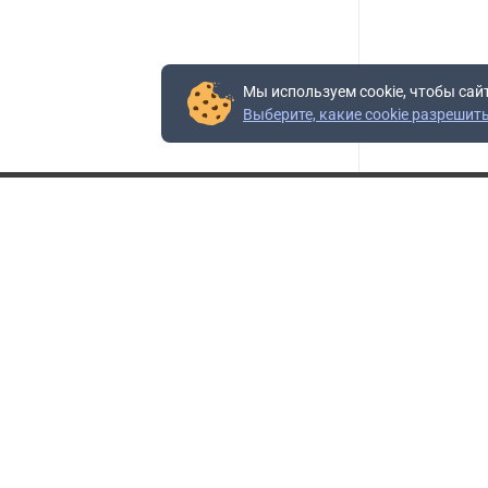
Мы используем cookie, чтобы сай
Выберите, какие cookie разрешит
Контакты
Адрес:
117403, Россия, г. Москва, проезд Востряковский,
10Б, строение 3, пом.19
Адрес склада:
Каширское шоссе, 33-й километр, дом 7, деревня
Горки, Ленинский городской округ, Московская
область
Телефон склада:
+7 (495) 504-37-40 доб. 106
Бесплатный номер:
+7 (800) 777-95-16