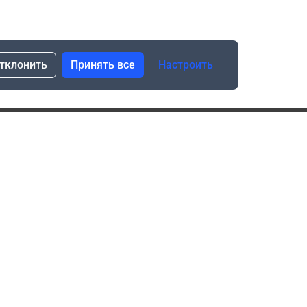
тклонить
Принять все
Настроить
сылка о скидках и новинках
Подписаться
Нажимая “Подписаться”, я даю свое согласие
на обработку моих персональных данных в соответствии
с законом №152-ФЗ “О персональных данных”
ика обработки данных при использовании формы запроса
в социальных сетях