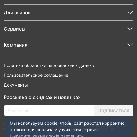
Для заявок
Сервисы
Компания
Политика обработки персональных данных
Пользовательское соглашение
Документы
Рассылка о скидках и новинках
Подписаться
Мы используем cookie, чтобы сайт работал корректно,
Нажимая “Подписаться”, я даю свое согласие на обработку моих
персональных данных в соответствии с законом №152-ФЗ
а также для анализа и улучшения сервиса.
“О персональных данных”
Выберите, какие cookie разрешить