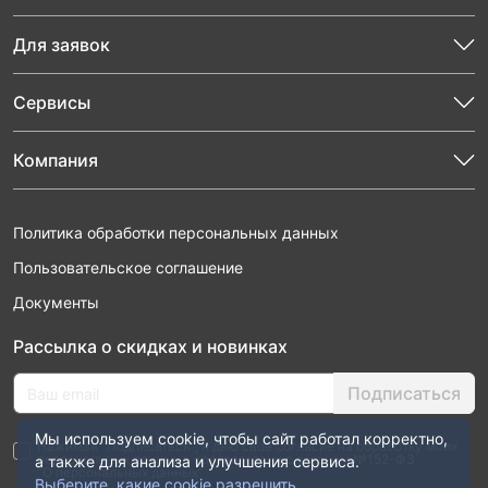
Для заявок
Сервисы
Компания
Политика обработки персональных данных
Пользовательское соглашение
Документы
Рассылка о скидках и новинках
Подписаться
Мы используем cookie, чтобы сайт работал корректно,
Нажимая “Подписаться”, я даю свое согласие на обработку моих
персональных данных в соответствии с законом №152-ФЗ
а также для анализа и улучшения сервиса.
“О персональных данных”
Выберите, какие cookie разрешить