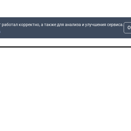
т работал корректно, а также для анализа и улучшения сервиса.
О
ь
Для заявок
Компания
Рас
info@dn.ru
О компании
 дом
+7 (495) 504-37-40
Блог
Вопросы по работе
Контакты
сайта
Об отсрочке
Полит
Политика обработки
Производители
персональных данных
Мы 
Гарантия
Пользовательское
Сертификаты
соглашение
Доставка
Документы