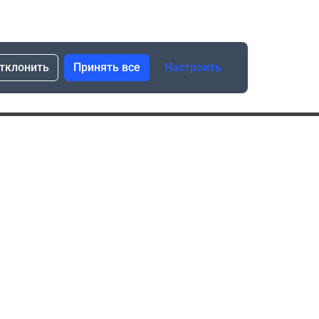
тклонить
Принять все
Настроить
сылка о скидках и новинках
Подписаться
Нажимая “Подписаться”, я даю свое согласие
на обработку моих персональных данных в соответствии
с законом №152-ФЗ “О персональных данных”
ика обработки данных при использовании формы запроса
в социальных сетях