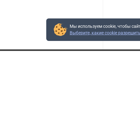
Мы используем cookie, чтобы сай
Выберите, какие cookie разрешит
Контакты
Адрес:
117403, Россия, г. Москва, проезд Востряковский,
10Б, строение 3, пом.19
Адрес склада:
Каширское шоссе, 33-й километр, дом 7, деревня
Горки, Ленинский городской округ, Московская
область
Телефон склада:
+7 (495) 504-37-40 доб. 106
Бесплатный номер:
+7 (800) 777-95-16