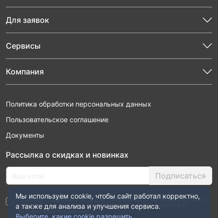
Для заявок
Сервисы
Компания
Политика обработки персональных данных
Пользовательское соглашение
Документы
Рассылка о скидках и новинках
Подписаться
Мы используем cookie, чтобы сайт работал корректно,
Нажимая “Подписаться”, я даю свое согласие на обработку моих
персональных данных в соответствии с законом №152-ФЗ
а также для анализа и улучшения сервиса.
“О персональных данных”
Выберите, какие cookie разрешить