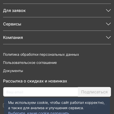
Для заявок
Сервисы
Компания
Политика обработки персональных данных
Пользовательское соглашение
Документы
Рассылка о скидках и новинках
Подписаться
Мы используем cookie, чтобы сайт работал корректно,
Нажимая “Подписаться”, я даю свое согласие на обработку моих
персональных данных в соответствии с законом №152-ФЗ
а также для анализа и улучшения сервиса.
“О персональных данных”
Выберите, какие cookie разрешить