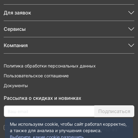
Для заявок
Сервисы
Компания
Политика обработки персональных данных
Пользовательское соглашение
Документы
Рассылка о скидках и новинках
Подписаться
Мы используем cookie, чтобы сайт работал корректно,
Нажимая “Подписаться”, я даю свое согласие на обработку моих
персональных данных в соответствии с законом №152-ФЗ
а также для анализа и улучшения сервиса.
“О персональных данных”
Выберите, какие cookie разрешить