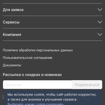
Для заявок
Сервисы
Компания
Политика обработки персональных данных
Пользовательское соглашение
Документы
Рассылка о скидках и новинках
Подписаться
Мы используем cookie, чтобы сайт работал корректно,
Нажимая “Подписаться”, я даю свое согласие на обработку моих
персональных данных в соответствии с законом №152-ФЗ
а также для анализа и улучшения сервиса.
“О персональных данных”
Выберите, какие cookie разрешить