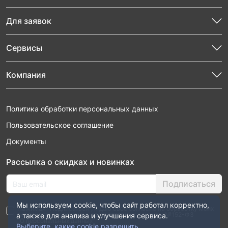
Для заявок
Сервисы
Компания
Политика обработки персональных данных
Пользовательское соглашение
Документы
Рассылка о скидках и новинках
Подписаться
Мы используем cookie, чтобы сайт работал корректно,
Нажимая “Подписаться”, я даю свое согласие на обработку моих
персональных данных в соответствии с законом №152-ФЗ
а также для анализа и улучшения сервиса.
“О персональных данных”
Выберите, какие cookie разрешить