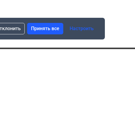
тклонить
Принять все
Настроить
сылка о скидках и новинках
Подписаться
Нажимая “Подписаться”, я даю свое согласие
на обработку моих персональных данных в соответствии
с законом №152-ФЗ “О персональных данных”
ика обработки данных при использовании формы запроса
в социальных сетях