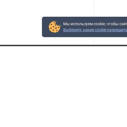
Мы используем cookie, чтобы сай
Выберите, какие cookie разрешит
Контакты
Адрес:
117403, Россия, г. Москва, проезд Востряковский,
10Б, строение 3, пом.19
Адрес склада:
Каширское шоссе, 33-й километр, дом 7, деревня
Горки, Ленинский городской округ, Московская
область
Телефон склада:
+7 (495) 504-37-40 доб. 106
Бесплатный номер:
+7 (800) 777-95-16