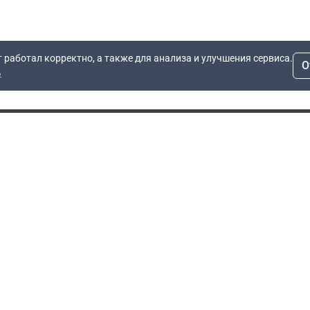
т работал корректно, а также для анализа и улучшения сервиса.
О
ь
Для заявок
Компания
Рас
info@dn.ru
О компании
 дом
+7 (495) 504-37-40
Блог
Вопросы по работе
Контакты
сайта
Об отсрочке
Полит
Политика обработки
Производители
персональных данных
Мы 
Гарантия
Пользовательское
Сертификаты
соглашение
Доставка
Документы