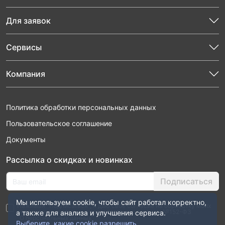
Для заявок
Сервисы
Компания
Политика обработки персональных данных
Пользовательское соглашение
Документы
Рассылка о скидках и новинках
Подписаться
Мы используем cookie, чтобы сайт работал корректно,
Нажимая “Подписаться”, я даю свое согласие на обработку моих
персональных данных в соответствии с законом №152-ФЗ
а также для анализа и улучшения сервиса.
“О персональных данных”
Выберите, какие cookie разрешить