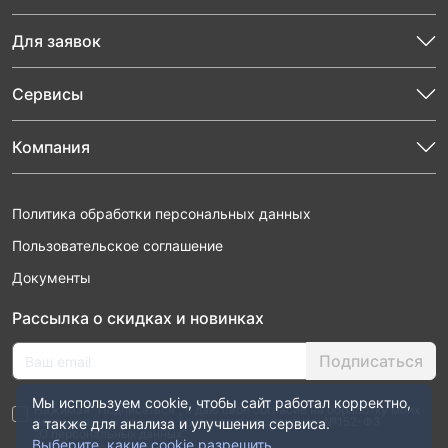
Для заявок
Сервисы
Компания
Политика обработки персональных данных
Пользовательское соглашение
Документы
Рассылка о скидках и новинках
Подписаться
Мы используем cookie, чтобы сайт работал корректно,
Нажимая “Подписаться”, я даю свое согласие на обработку моих
персональных данных в соответствии с законом №152-ФЗ
а также для анализа и улучшения сервиса.
“О персональных данных”
Выберите, какие cookie разрешить