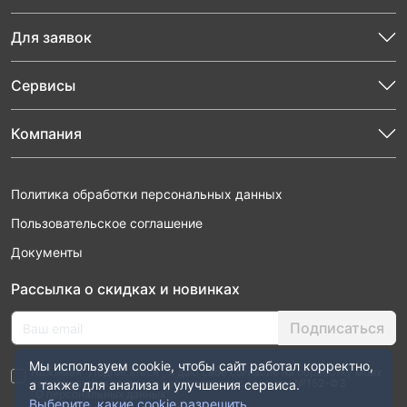
Для заявок
Сервисы
Компания
Политика обработки персональных данных
Пользовательское соглашение
Документы
Рассылка о скидках и новинках
Подписаться
Мы используем cookie, чтобы сайт работал корректно,
Нажимая “Подписаться”, я даю свое согласие на обработку моих
персональных данных в соответствии с законом №152-ФЗ
а также для анализа и улучшения сервиса.
“О персональных данных”
Выберите, какие cookie разрешить