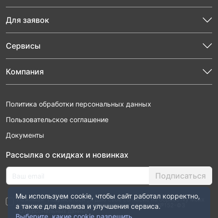
Для заявок
Сервисы
Компания
Политика обработки персональных данных
Пользовательское соглашение
Документы
Рассылка о скидках и новинках
Подписаться
Мы используем cookie, чтобы сайт работал корректно,
Нажимая “Подписаться”, я даю свое согласие на обработку моих
персональных данных в соответствии с законом №152-ФЗ
а также для анализа и улучшения сервиса.
“О персональных данных”
Выберите, какие cookie разрешить