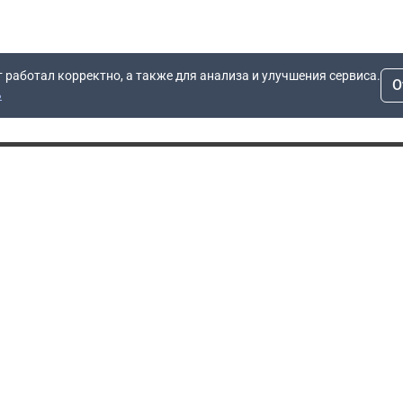
т работал корректно, а также для анализа и улучшения сервиса.
О
ь
Для заявок
Компания
Рас
info@dn.ru
О компании
 дом
+7 (495) 504-37-40
Блог
Вопросы по работе
Контакты
сайта
Об отсрочке
Полит
Политика обработки
Производители
персональных данных
Мы 
Гарантия
Пользовательское
Сертификаты
соглашение
Доставка
Документы