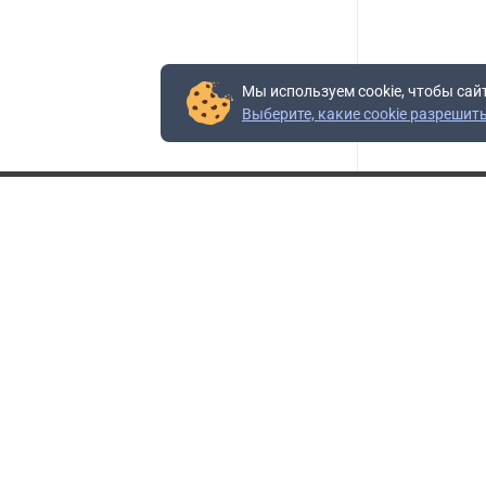
Мы используем cookie, чтобы сай
Выберите, какие cookie разрешит
Контакты
Адрес:
117403, Россия, г. Москва, проезд Востряковский,
10Б, строение 3, пом.19
Адрес склада:
Каширское шоссе, 33-й километр, дом 7, деревня
Горки, Ленинский городской округ, Московская
область
Телефон склада:
+7 (495) 504-37-40 доб. 106
Бесплатный номер:
+7 (800) 777-95-16