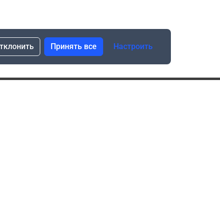
тклонить
Принять все
Настроить
сылка о скидках и новинках
Подписаться
Нажимая “Подписаться”, я даю свое согласие
на обработку моих персональных данных в соответствии
с законом №152-ФЗ “О персональных данных”
ика обработки данных при использовании формы запроса
в социальных сетях