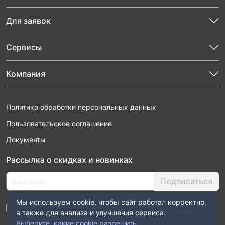
Для заявок
Сервисы
Компания
Политика обработки персональных данных
Пользовательское соглашение
Документы
Рассылка о скидках и новинках
Подписаться
Мы используем cookie, чтобы сайт работал корректно,
Нажимая “Подписаться”, я даю свое согласие на обработку моих
персональных данных в соответствии с законом №152-ФЗ
а также для анализа и улучшения сервиса.
“О персональных данных”
Выберите, какие cookie разрешить