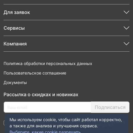
Для заявок
Сервисы
Компания
Политика обработки персональных данных
Пользовательское соглашение
Документы
Рассылка о скидках и новинках
Подписаться
Мы используем cookie, чтобы сайт работал корректно,
Нажимая “Подписаться”, я даю свое согласие на обработку моих
персональных данных в соответствии с законом №152-ФЗ
а также для анализа и улучшения сервиса.
“О персональных данных”
Выберите, какие cookie разрешить