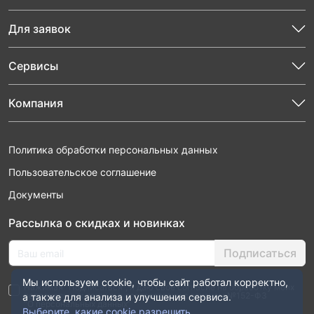
Для заявок
Сервисы
Компания
Политика обработки персональных данных
Пользовательское соглашение
Документы
Рассылка о скидках и новинках
Подписаться
Мы используем cookie, чтобы сайт работал корректно,
Нажимая “Подписаться”, я даю свое согласие на обработку моих
персональных данных в соответствии с законом №152-ФЗ
а также для анализа и улучшения сервиса.
“О персональных данных”
Выберите, какие cookie разрешить