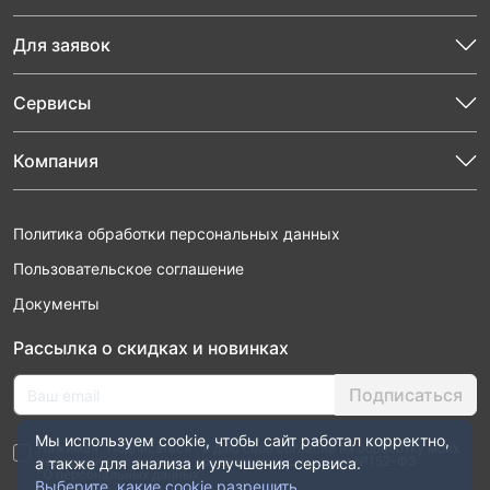
Для заявок
Сервисы
Компания
Политика обработки персональных данных
Пользовательское соглашение
Документы
Рассылка о скидках и новинках
Подписаться
Мы используем cookie, чтобы сайт работал корректно,
Нажимая “Подписаться”, я даю свое согласие на обработку моих
персональных данных в соответствии с законом №152-ФЗ
а также для анализа и улучшения сервиса.
“О персональных данных”
Выберите, какие cookie разрешить