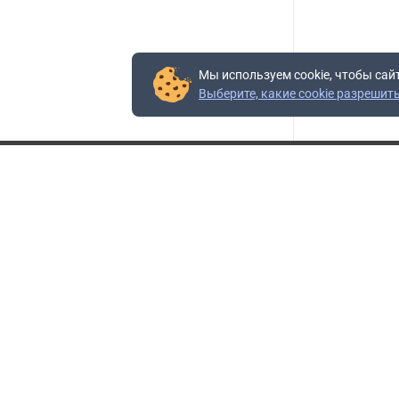
Мы используем cookie, чтобы сай
Выберите, какие cookie разрешит
Контакты
Адрес:
117403, Россия, г. Москва, проезд Востряковский,
10Б, строение 3, пом.19
Адрес склада:
Каширское шоссе, 33-й километр, дом 7, деревня
Горки, Ленинский городской округ, Московская
область
Телефон склада:
+7 (495) 504-37-40 доб. 106
Бесплатный номер:
+7 (800) 777-95-16