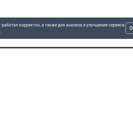
т работал корректно, а также для анализа и улучшения сервиса.
О
ь
Для заявок
Компания
Рас
info@dn.ru
О компании
 дом
+7 (495) 504-37-40
Блог
Вопросы по работе
Контакты
сайта
Об отсрочке
Полит
Политика обработки
Производители
персональных данных
Мы 
Гарантия
Пользовательское
Сертификаты
соглашение
Доставка
Документы