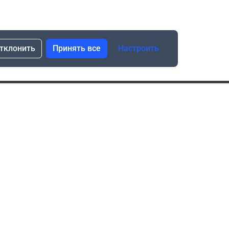
тклонить
Принять все
Настроить
сылка о скидках и новинках
Подписаться
Нажимая “Подписаться”, я даю свое согласие
на обработку моих персональных данных в соответствии
с законом №152-ФЗ “О персональных данных”
ика обработки данных при использовании формы запроса
в социальных сетях