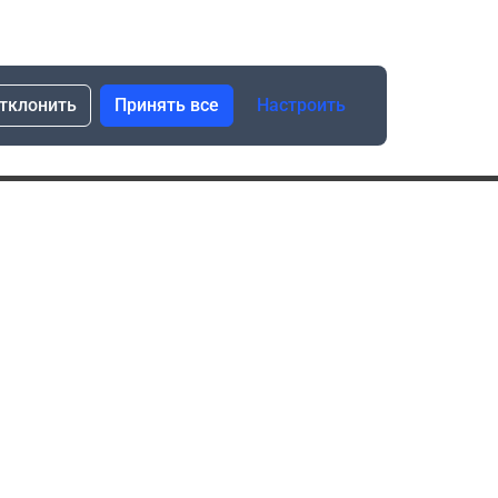
тклонить
Принять все
Настроить
сылка о скидках и новинках
Подписаться
Нажимая “Подписаться”, я даю свое согласие
на обработку моих персональных данных в соответствии
с законом №152-ФЗ “О персональных данных”
ика обработки данных при использовании формы запроса
в социальных сетях