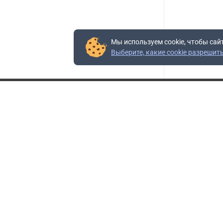
Мы используем cookie, чтобы сай
Выберите, какие cookie разрешит
Контакты
Адрес:
117403, Россия, г. Москва, проезд Востряковский,
10Б, строение 3, пом.19
Адрес склада:
Каширское шоссе, 33-й километр, дом 7, деревня
Горки, Ленинский городской округ, Московская
область
Телефон склада:
+7 (495) 504-37-40 доб. 106
Бесплатный номер:
+7 (800) 777-95-16