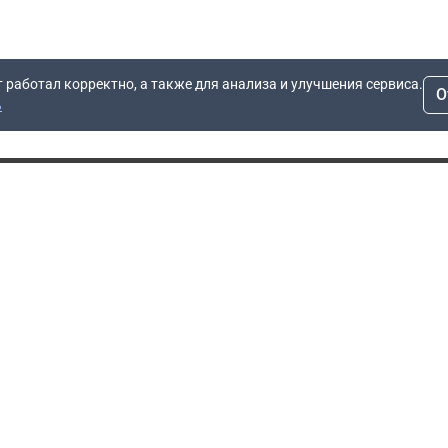
т работал корректно, а также для анализа и улучшения сервиса.
О
ь
Для заявок
Компания
Рас
info@dn.ru
О компании
 дом
+7 (495) 504-37-40
Блог
Вопросы по работе
Контакты
сайта
Об отсрочке
Полит
Политика обработки
Производители
персональных данных
Мы 
Гарантия
Пользовательское
Сертификаты
соглашение
Доставка
Документы