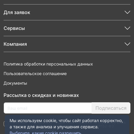
Для заявок
Сервисы
Компания
Политика обработки персональных данных
Пользовательское соглашение
Документы
Рассылка о скидках и новинках
Подписаться
Мы используем cookie, чтобы сайт работал корректно,
Нажимая “Подписаться”, я даю свое согласие на обработку моих
персональных данных в соответствии с законом №152-ФЗ
а также для анализа и улучшения сервиса.
“О персональных данных”
Выберите, какие cookie разрешить