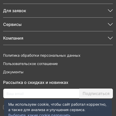
Для заявок
Сервисы
Компания
Политика обработки персональных данных
Пользовательское соглашение
Документы
Рассылка о скидках и новинках
Подписаться
Мы используем cookie, чтобы сайт работал корректно,
Нажимая “Подписаться”, я даю свое согласие на обработку моих
персональных данных в соответствии с законом №152-ФЗ
а также для анализа и улучшения сервиса.
“О персональных данных”
Выберите, какие cookie разрешить