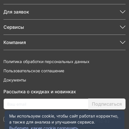
Для заявок
Сервисы
Компания
Политика обработки персональных данных
Пользовательское соглашение
Документы
Рассылка о скидках и новинках
Подписаться
Мы используем cookie, чтобы сайт работал корректно,
Нажимая “Подписаться”, я даю свое согласие на обработку моих
персональных данных в соответствии с законом №152-ФЗ
а также для анализа и улучшения сервиса.
“О персональных данных”
Выберите, какие cookie разрешить