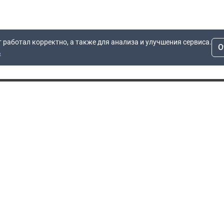
т работал корректно, а также для анализа и улучшения сервиса.
О
ь
Для заявок
Компания
Рас
info@dn.ru
О компании
 дом
+7 (495) 504-37-40
Блог
Вопросы по работе
Контакты
сайта
Об отсрочке
Полит
Политика обработки
Производители
персональных данных
Мы 
Гарантия
Пользовательское
Сертификаты
соглашение
Доставка
Документы