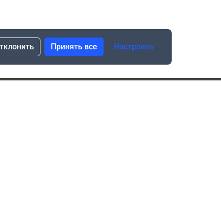
тклонить
Принять все
Настроить
сылка о скидках и новинках
Подписаться
Нажимая “Подписаться”, я даю свое согласие
на обработку моих персональных данных в соответствии
с законом №152-ФЗ “О персональных данных”
ика обработки данных при использовании формы запроса
в социальных сетях