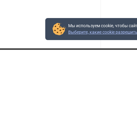
Мы используем cookie, чтобы сай
Выберите, какие cookie разрешит
Контакты
Адрес:
117403, Россия, г. Москва, проезд Востряковский,
10Б, строение 3, пом.19
Адрес склада:
Каширское шоссе, 33-й километр, дом 7, деревня
Горки, Ленинский городской округ, Московская
область
Телефон склада:
+7 (495) 504-37-40 доб. 106
Бесплатный номер:
+7 (800) 777-95-16