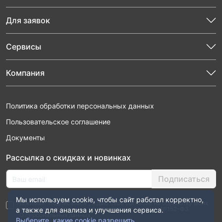
Для заявок
Сервисы
Компания
Политика обработки персональных данных
Пользовательское соглашение
Документы
Рассылка о скидках и новинках
Подписаться
Мы используем cookie, чтобы сайт работал корректно,
Нажимая “Подписаться”, я даю свое согласие на обработку моих
персональных данных в соответствии с законом №152-ФЗ
а также для анализа и улучшения сервиса.
“О персональных данных”
Выберите, какие cookie разрешить