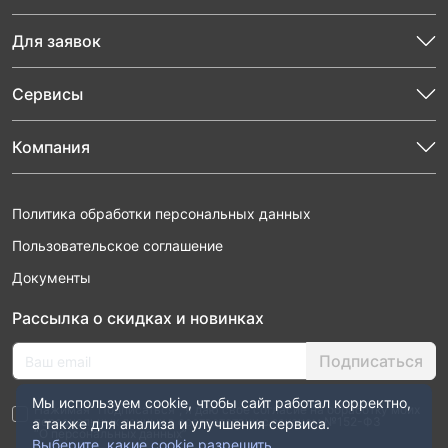
Для заявок
Сервисы
Компания
Политика обработки персональных данных
Пользовательское соглашение
Документы
Рассылка о скидках и новинках
Подписаться
Мы используем cookie, чтобы сайт работал корректно,
Нажимая “Подписаться”, я даю свое согласие на обработку моих
персональных данных в соответствии с законом №152-ФЗ
а также для анализа и улучшения сервиса.
“О персональных данных”
Выберите, какие cookie разрешить