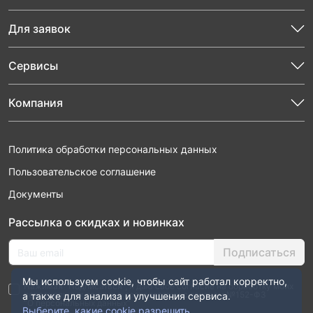
Для заявок
Сервисы
Компания
Политика обработки персональных данных
Пользовательское соглашение
Документы
Рассылка о скидках и новинках
Подписаться
Мы используем cookie, чтобы сайт работал корректно,
Нажимая “Подписаться”, я даю свое согласие на обработку моих
персональных данных в соответствии с законом №152-ФЗ
а также для анализа и улучшения сервиса.
“О персональных данных”
Выберите, какие cookie разрешить