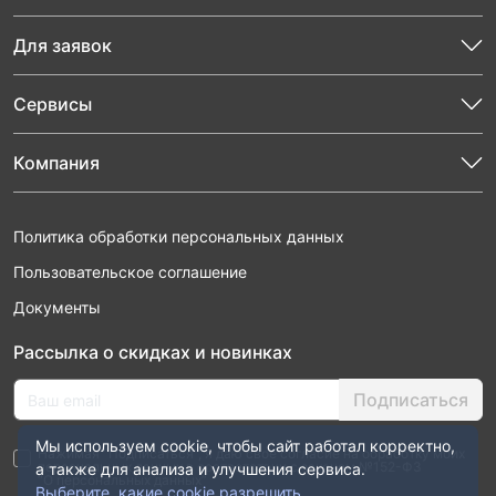
Для заявок
Сервисы
Компания
Политика обработки персональных данных
Пользовательское соглашение
Документы
Рассылка о скидках и новинках
Подписаться
Мы используем cookie, чтобы сайт работал корректно,
Нажимая “Подписаться”, я даю свое согласие на обработку моих
персональных данных в соответствии с законом №152-ФЗ
а также для анализа и улучшения сервиса.
“О персональных данных”
Выберите, какие cookie разрешить