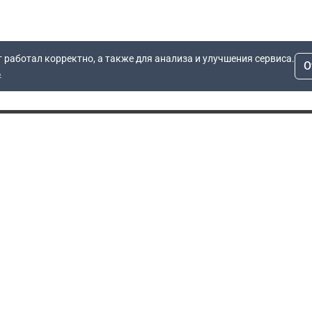
т работал корректно, а также для анализа и улучшения сервиса.
О
ь
Для заявок
Компания
Рас
info@dn.ru
О компании
 дом
+7 (495) 504-37-40
Блог
Вопросы по работе
Контакты
сайта
Об отсрочке
Полит
Политика обработки
Производители
персональных данных
Мы 
Гарантия
Пользовательское
Сертификаты
соглашение
Доставка
Документы