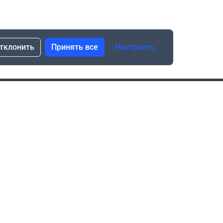
тклонить
Принять все
Настроить
сылка о скидках и новинках
Подписаться
Нажимая “Подписаться”, я даю свое согласие
на обработку моих персональных данных в соответствии
с законом №152-ФЗ “О персональных данных”
ика обработки данных при использовании формы запроса
в социальных сетях