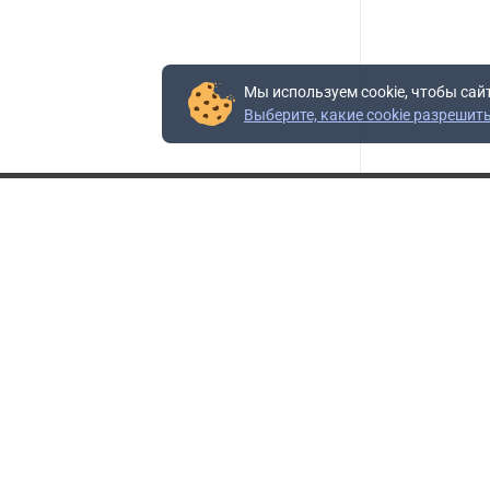
Мы используем cookie, чтобы сай
Выберите, какие cookie разрешит
Контакты
Адрес:
117403, Россия, г. Москва, проезд Востряковский,
10Б, строение 3, пом.19
Адрес склада:
Каширское шоссе, 33-й километр, дом 7, деревня
Горки, Ленинский городской округ, Московская
область
Телефон склада:
+7 (495) 504-37-40 доб. 106
Бесплатный номер:
+7 (800) 777-95-16