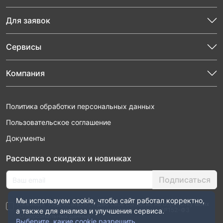
Для заявок
Сервисы
Компания
Политика обработки персональных данных
Пользовательское соглашение
Документы
Рассылка о скидках и новинках
Подписаться
Мы используем cookie, чтобы сайт работал корректно,
Нажимая “Подписаться”, я даю свое согласие на обработку моих
персональных данных в соответствии с законом №152-ФЗ
а также для анализа и улучшения сервиса.
“О персональных данных”
Выберите, какие cookie разрешить