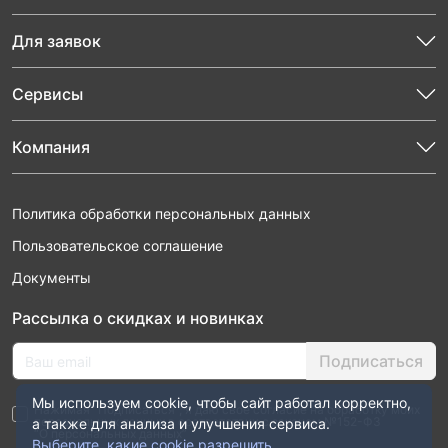
Для заявок
Сервисы
Компания
Политика обработки персональных данных
Пользовательское соглашение
Документы
Рассылка о скидках и новинках
Подписаться
Мы используем cookie, чтобы сайт работал корректно,
Нажимая “Подписаться”, я даю свое согласие на обработку моих
персональных данных в соответствии с законом №152-ФЗ
а также для анализа и улучшения сервиса.
“О персональных данных”
Выберите, какие cookie разрешить