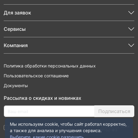
Для заявок
Сервисы
Компания
Политика обработки персональных данных
Пользовательское соглашение
Документы
Рассылка о скидках и новинках
Подписаться
Мы используем cookie, чтобы сайт работал корректно,
Нажимая “Подписаться”, я даю свое согласие на обработку моих
персональных данных в соответствии с законом №152-ФЗ
а также для анализа и улучшения сервиса.
“О персональных данных”
Выберите, какие cookie разрешить