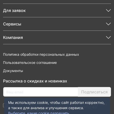
Для заявок
Сервисы
Компания
Политика обработки персональных данных
Пользовательское соглашение
Документы
Рассылка о скидках и новинках
Подписаться
Мы используем cookie, чтобы сайт работал корректно,
Нажимая “Подписаться”, я даю свое согласие на обработку моих
персональных данных в соответствии с законом №152-ФЗ
а также для анализа и улучшения сервиса.
“О персональных данных”
Выберите, какие cookie разрешить