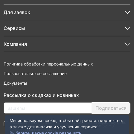
Для заявок
Сервисы
Компания
Политика обработки персональных данных
Пользовательское соглашение
Документы
Рассылка о скидках и новинках
Подписаться
Мы используем cookie, чтобы сайт работал корректно,
Нажимая “Подписаться”, я даю свое согласие на обработку моих
персональных данных в соответствии с законом №152-ФЗ
а также для анализа и улучшения сервиса.
“О персональных данных”
Выберите, какие cookie разрешить