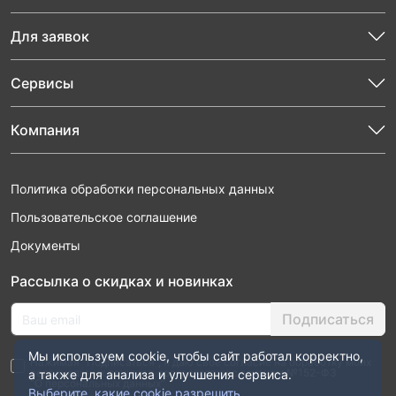
Для заявок
Сервисы
Компания
Политика обработки персональных данных
Пользовательское соглашение
Документы
Рассылка о скидках и новинках
Подписаться
Мы используем cookie, чтобы сайт работал корректно,
Нажимая “Подписаться”, я даю свое согласие на обработку моих
персональных данных в соответствии с законом №152-ФЗ
а также для анализа и улучшения сервиса.
“О персональных данных”
Выберите, какие cookie разрешить