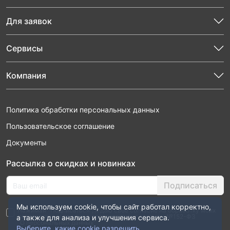
Для заявок
Сервисы
Компания
Политика обработки персональных данных
Пользовательское соглашение
Документы
Рассылка о скидках и новинках
Подписаться
Мы используем cookie, чтобы сайт работал корректно,
Нажимая “Подписаться”, я даю свое согласие на обработку моих
персональных данных в соответствии с законом №152-ФЗ
а также для анализа и улучшения сервиса.
“О персональных данных”
Выберите, какие cookie разрешить