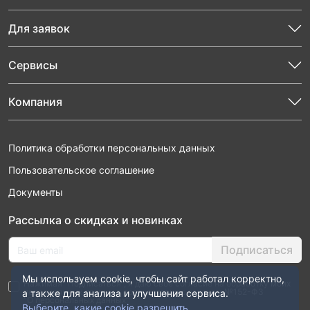
Для заявок
Сервисы
Компания
Политика обработки персональных данных
Пользовательское соглашение
Документы
Рассылка о скидках и новинках
Подписаться
Мы используем cookie, чтобы сайт работал корректно,
Нажимая “Подписаться”, я даю свое согласие на обработку моих
персональных данных в соответствии с законом №152-ФЗ
а также для анализа и улучшения сервиса.
“О персональных данных”
Выберите, какие cookie разрешить