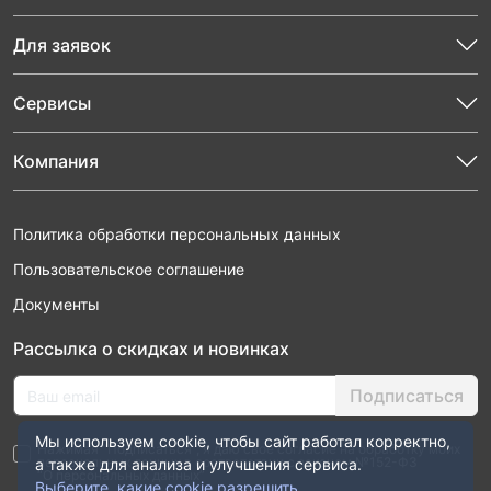
Для заявок
Сервисы
Компания
Политика обработки персональных данных
Пользовательское соглашение
Документы
Рассылка о скидках и новинках
Подписаться
Мы используем cookie, чтобы сайт работал корректно,
Нажимая “Подписаться”, я даю свое согласие на обработку моих
персональных данных в соответствии с законом №152-ФЗ
а также для анализа и улучшения сервиса.
“О персональных данных”
Выберите, какие cookie разрешить