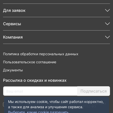
Для заявок
Сервисы
Компания
Политика обработки персональных данных
Пользовательское соглашение
Документы
Рассылка о скидках и новинках
Подписаться
Мы используем cookie, чтобы сайт работал корректно,
Нажимая “Подписаться”, я даю свое согласие на обработку моих
персональных данных в соответствии с законом №152-ФЗ
а также для анализа и улучшения сервиса.
“О персональных данных”
Выберите, какие cookie разрешить