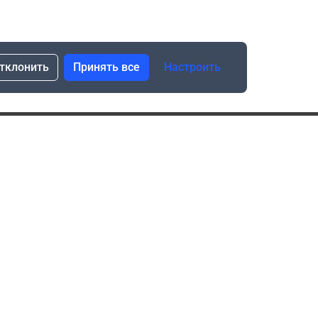
тклонить
Принять все
Настроить
сылка о скидках и новинках
Подписаться
Нажимая “Подписаться”, я даю свое согласие
на обработку моих персональных данных в соответствии
с законом №152-ФЗ “О персональных данных”
ика обработки данных при использовании формы запроса
в социальных сетях