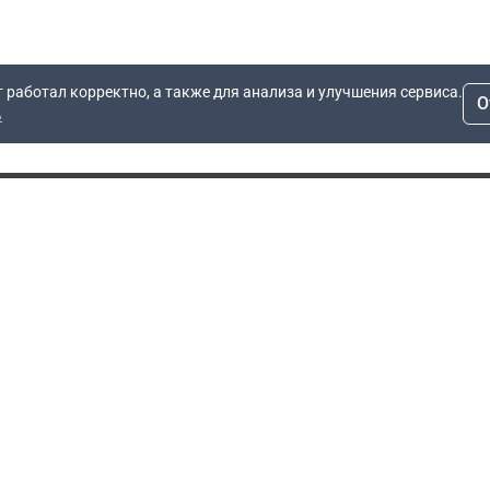
т работал корректно, а также для анализа и улучшения сервиса.
О
ь
Для заявок
Компания
Рас
info@dn.ru
О компании
 дом
+7 (495) 504-37-40
Блог
Вопросы по работе
Контакты
сайта
Об отсрочке
Полит
Политика обработки
Производители
персональных данных
Мы 
Гарантия
Пользовательское
Сертификаты
соглашение
Доставка
Документы