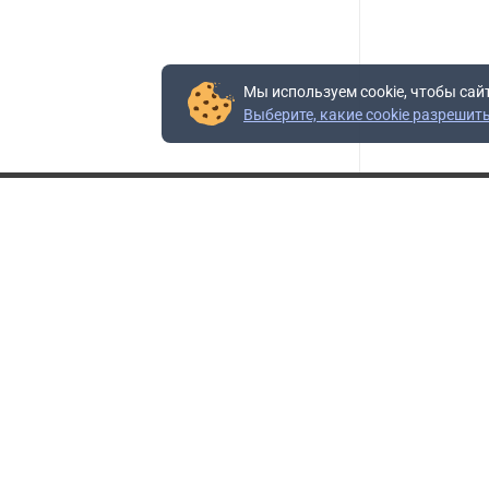
Мы используем cookie, чтобы сай
Выберите, какие cookie разрешит
Контакты
Адрес:
117403, Россия, г. Москва, проезд Востряковский,
10Б, строение 3, пом.19
Адрес склада:
Каширское шоссе, 33-й километр, дом 7, деревня
Горки, Ленинский городской округ, Московская
область
Телефон склада:
+7 (495) 504-37-40 доб. 106
Бесплатный номер:
+7 (800) 777-95-16