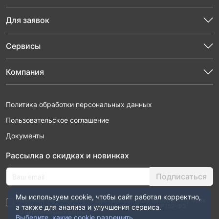
Для заявок
Сервисы
Компания
Политика обработки персональных данных
Пользовательское соглашение
Документы
Рассылка о скидках и новинках
Подписаться
Мы используем cookie, чтобы сайт работал корректно,
Нажимая “Подписаться”, я даю свое согласие на обработку моих
персональных данных в соответствии с законом №152-ФЗ
а также для анализа и улучшения сервиса.
“О персональных данных”
Выберите, какие cookie разрешить