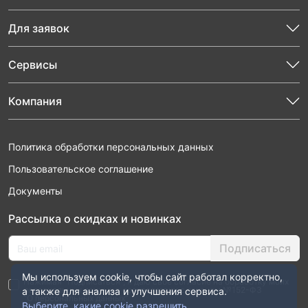
Для заявок
Сервисы
Компания
Политика обработки персональных данных
Пользовательское соглашение
Документы
Рассылка о скидках и новинках
Подписаться
Мы используем cookie, чтобы сайт работал корректно,
Нажимая “Подписаться”, я даю свое согласие на обработку моих
персональных данных в соответствии с законом №152-ФЗ
а также для анализа и улучшения сервиса.
“О персональных данных”
Выберите, какие cookie разрешить