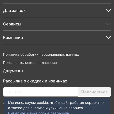
Для заявок
Сервисы
Компания
Политика обработки персональных данных
Пользовательское соглашение
Документы
Рассылка о скидках и новинках
Подписаться
Мы используем cookie, чтобы сайт работал корректно,
Нажимая “Подписаться”, я даю свое согласие на обработку моих
персональных данных в соответствии с законом №152-ФЗ
а также для анализа и улучшения сервиса.
“О персональных данных”
Выберите, какие cookie разрешить