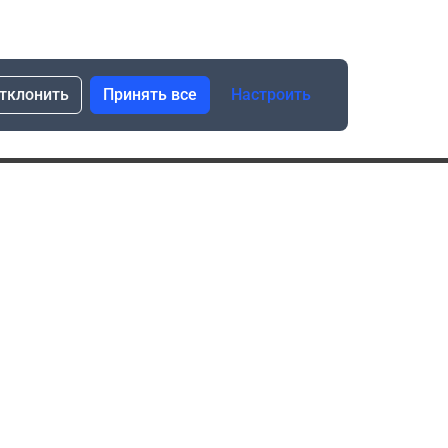
тклонить
Принять все
Настроить
сылка о скидках и новинках
Подписаться
Нажимая “Подписаться”, я даю свое согласие
на обработку моих персональных данных в соответствии
с законом №152-ФЗ “О персональных данных”
ика обработки данных при использовании формы запроса
в социальных сетях