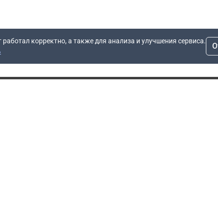
т работал корректно, а также для анализа и улучшения сервиса.
О
ь
Для заявок
Компания
Рас
info@dn.ru
О компании
 дом
+7 (495) 504-37-40
Блог
Вопросы по работе
Контакты
сайта
Об отсрочке
Полит
Политика обработки
Производители
персональных данных
Мы 
Гарантия
Пользовательское
Сертификаты
соглашение
Доставка
Документы