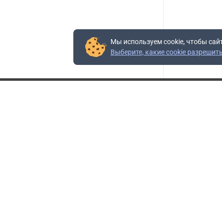
Мы используем cookie, чтобы сай
Выберите, какие cookie разрешит
Контакты
Адрес:
117403, Россия, г. Москва, проезд Востряковский,
10Б, строение 3, пом.19
Адрес склада:
Каширское шоссе, 33-й километр, дом 7, деревня
Горки, Ленинский городской округ, Московская
область
Телефон склада:
+7 (495) 504-37-40 доб. 106
Бесплатный номер:
+7 (800) 777-95-16