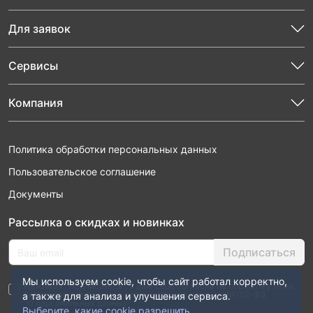
Для заявок
Сервисы
Компания
Политика обработки персональных данных
Пользовательское соглашение
Документы
Рассылка о скидках и новинках
Подписаться
Мы используем cookie, чтобы сайт работал корректно,
Нажимая “Подписаться”, я даю свое согласие на обработку моих
персональных данных в соответствии с законом №152-ФЗ
а также для анализа и улучшения сервиса.
“О персональных данных”
Выберите, какие cookie разрешить