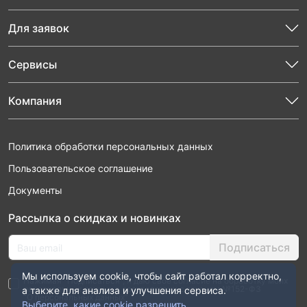
Для заявок
Сервисы
Компания
Политика обработки персональных данных
Пользовательское соглашение
Документы
Рассылка о скидках и новинках
Подписаться
Мы используем cookie, чтобы сайт работал корректно,
Нажимая “Подписаться”, я даю свое согласие на обработку моих
персональных данных в соответствии с законом №152-ФЗ
а также для анализа и улучшения сервиса.
“О персональных данных”
Выберите, какие cookie разрешить