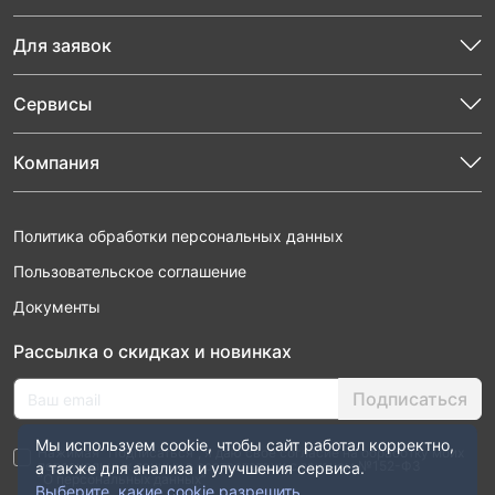
Для заявок
Сервисы
Компания
Политика обработки персональных данных
Пользовательское соглашение
Документы
Рассылка о скидках и новинках
Подписаться
Мы используем cookie, чтобы сайт работал корректно,
Нажимая “Подписаться”, я даю свое согласие на обработку моих
персональных данных в соответствии с законом №152-ФЗ
а также для анализа и улучшения сервиса.
“О персональных данных”
Выберите, какие cookie разрешить