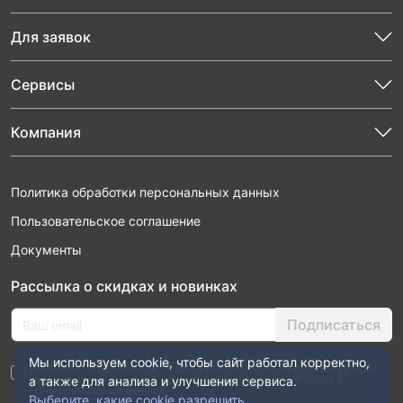
Для заявок
Сервисы
Компания
Политика обработки персональных данных
Пользовательское соглашение
Документы
Рассылка о скидках и новинках
Подписаться
Мы используем cookie, чтобы сайт работал корректно,
Нажимая “Подписаться”, я даю свое согласие на обработку моих
персональных данных в соответствии с законом №152-ФЗ
а также для анализа и улучшения сервиса.
“О персональных данных”
Выберите, какие cookie разрешить