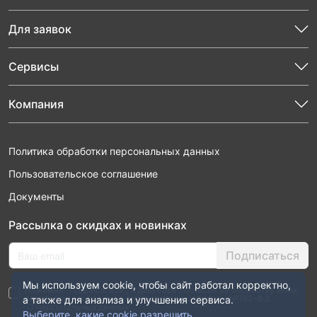
Для заявок
Сервисы
Компания
Политика обработки персональных данных
Пользовательское соглашение
Документы
Рассылка о скидках и новинках
Подписаться
Мы используем cookie, чтобы сайт работал корректно,
Нажимая “Подписаться”, я даю свое согласие на обработку моих
персональных данных в соответствии с законом №152-ФЗ
а также для анализа и улучшения сервиса.
“О персональных данных”
Выберите, какие cookie разрешить